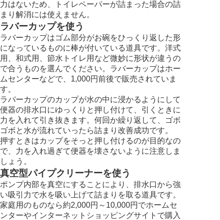
力はないため、トイレペーパーが詰まった場合の詰
まり解消には使えません。
ラバーカップを使う
ラバーカップはゴム部分がお碗をひっくり返した形
になっているものに棒が付いている道具です。洋式
用、和式用、節水トイレ用など微妙に形状が違うの
で合うものを選んでください。ラバーカップはホー
ムセンターなどで、1,000円前後で販売されていま
す。
ラバーカップのカップが水の中に浸かるようにして
便器の排水口にゆっくりと押し付けて、引くときに
力を入れて引き抜きます。何回か繰り返して、ゴボ
ゴボと水が流れていったら詰まり改善成功です。
押すときはカップをそっと押し付けるのが目的なの
で、力を入れ過ぎて便器を壊さないように注意しま
しょう。
真空型パイプクリーナーを使う
ポンプ内部を真空にすることにより、排水口から強
い吸引力で水を吸い上げて詰まりを取る道具です。
家庭用のものなら約2,000円～10,000円でホームセ
ンターやインターネットショッピングサイトで購入