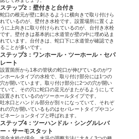
認してみましょう。
ステップ2：壁付きと台付き
蛇口の根元が壁に刺さるように横向きで取り付けら
れているのが、壁付き水栓です。設置場所に置くよ
うに上向きに取り付けられているのが、台付き水栓
です。壁付きは基本的に水道管が壁の中に埋め込ま
れています。台付きは、蛇口下に水道管が確認でき
ることが多いです。
ステップ3：ワンホール・ツーホール・セパ
レート
設置箇所から1本の管状の蛇口が伸びているのがワ
ンホールタイプの水栓で、取り付け部分には1つの
穴が開いています。取り付け部分に2つの穴が開い
ていて、その穴に蛇口の足元がまたがるようにして
設置されているのがツーホールタイプです。
吐水口とハンドル部分が別々になっていて、それぞ
れの穴が開いているものはセパレートタイプやコン
ビネーションタイプと呼ばれます。
ステップ4：ツーハンドル・シングルレバ
ー・サーモスタット
混合水栓の場合、水温の調整方法に大きく3つの種