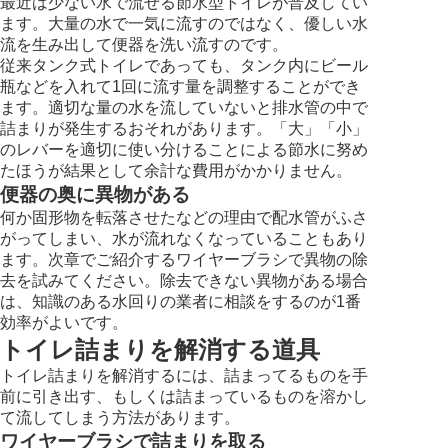
最近は少ない水で流せる節水型トイレが普及してい
ます。大量の水で一気に流すのではなく、優しい水
流を生み出して便器を洗い流すのです。
従来タンク式トイレであっても、タンク内にビール
瓶などを入れて1回に流す量を調整することができ
ます。適切な量の水を流していないと排水管の中で
詰まりが発生するおそれがあります。「大」「小」
のレバーを適切に使い分けることによる節水に努め
たほうが結果として余計な費用がかかりません。
便器の奥に異物がある
何か固形物を転落させたなどの理由で配水管がふさ
がってしまい、水が流れなくなっていることもあり
ます。次章でご紹介するワイヤーブラシで異物の除
去を試みてください。除去できない異物がある場合
は、知識のある水回りの業者に相談をするのが1番
効率がよいです。
トイレ詰まりを解消する道具
トイレ詰まりを解消するには、詰まってるものを手
前に引き出す、もしくは詰まっているものを溶かし
て流してしまう方法があります。
ワイヤーブラシで詰まりを取る