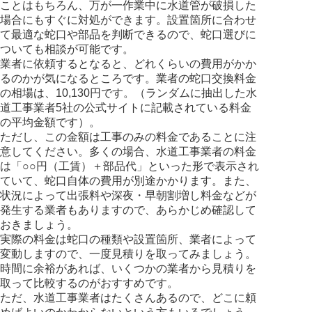
ことはもちろん、万が一作業中に水道管が破損した
場合にもすぐに対処ができます。設置箇所に合わせ
て最適な蛇口や部品を判断できるので、蛇口選びに
ついても相談が可能です。
業者に依頼するとなると、どれくらいの費用がかか
るのかが気になるところです。業者の蛇口交換料金
の相場は、10,130円です。（ランダムに抽出した水
道工事業者5社の公式サイトに記載されている料金
の平均金額です）。
ただし、この金額は工事のみの料金であることに注
意してください。多くの場合、水道工事業者の料金
は「○○円（工賃）＋部品代」といった形で表示され
ていて、蛇口自体の費用が別途かかります。また、
状況によって出張料や深夜・早朝割増し料金などが
発生する業者もありますので、あらかじめ確認して
おきましょう。
実際の料金は蛇口の種類や設置箇所、業者によって
変動しますので、一度見積りを取ってみましょう。
時間に余裕があれば、いくつかの業者から見積りを
取って比較するのがおすすめです。
ただ、水道工事業者はたくさんあるので、どこに頼