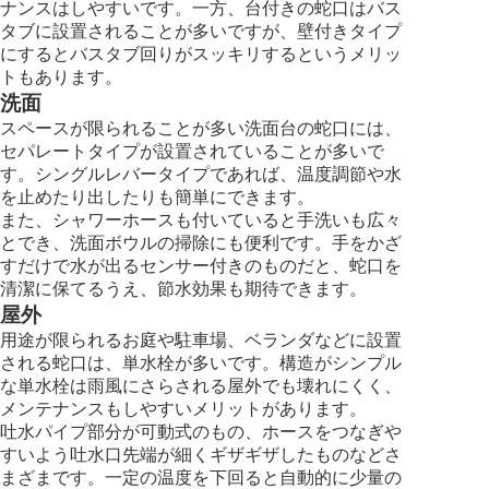
ナンスはしやすいです。一方、台付きの蛇口はバス
タブに設置されることが多いですが、壁付きタイプ
にするとバスタブ回りがスッキリするというメリッ
トもあります。
洗面
スペースが限られることが多い洗面台の蛇口には、
セパレートタイプが設置されていることが多いで
す。シングルレバータイプであれば、温度調節や水
を止めたり出したりも簡単にできます。
また、シャワーホースも付いていると手洗いも広々
とでき、洗面ボウルの掃除にも便利です。手をかざ
すだけで水が出るセンサー付きのものだと、蛇口を
清潔に保てるうえ、節水効果も期待できます。
屋外
用途が限られるお庭や駐車場、ベランダなどに設置
される蛇口は、単水栓が多いです。構造がシンプル
な単水栓は雨風にさらされる屋外でも壊れにくく、
メンテナンスもしやすいメリットがあります。
吐水パイプ部分が可動式のもの、ホースをつなぎや
すいよう吐水口先端が細くギザギザしたものなどさ
まざまです。一定の温度を下回ると自動的に少量の