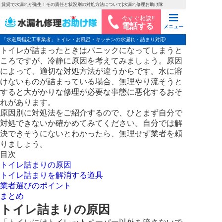
賃貸で水漏れが発生！その責任と状況別の対処方法について|水漏れ修理お助け隊
今すぐ相談!!
電話する
メニュー
「水道局指定工事業者」トイレ・お風呂・キッチンの水漏れ・詰まり対応!
トイレが詰まったときはパニックになってしまうと
ころですが、冷静に原因を考えてみましょう。原因
によって、適切な対処方法が違うからです。水に溶
けないものが詰まっている場合、無理やり流そうと
すると大がかりな修理が必要な事態に悪化するおそ
れがあります。
原因別に対処法をご紹介するので、ひとまず自分で
対処できないか確かめてみてください。自分では解
決できそうにないとわかったら、無理せず業者を頼
りましょう。
目次
トイレ詰まりの原因
トイレ詰まりを解消する道具
業者選びのポイント
まとめ
トイレ詰まりの原因