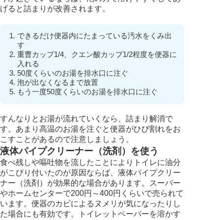
げると詰まりが改善されます。
できるだけ便器内にたまっている汚水をくみ出
す
重曹カップ1/4、クエン酸カップ1/2程度を便器に
入れる
50度くらいのお湯を排水口に注ぐ
泡が出なくなるまで放置
もう一度50度くらいのお湯を排水口に注ぐ
すんなりとお湯が流れていくなら、詰まり解消で
す。あまり高温のお湯を注ぐと便器がひび割れをお
こすことがあるので注意しましょう。
液体パイプクリーナー（洗剤）を使う
食べ残しや嘔吐物を流したことによりトイレに油分
がこびり付いたのが原因ならば、液体パイプクリー
ナー（洗剤）が効果的な場合があります。スーパー
やホームセンターで200円～400円くらいで売られて
います。便器のカビによるヌメリが気になったりし
た場合にも有効です。トイレットペーパーを溶かす