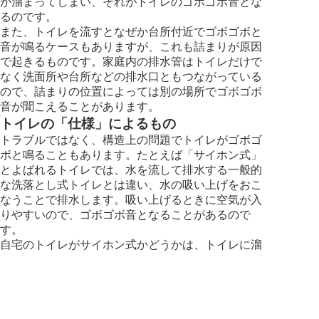
が溜まってしまい、それがトイレのゴボゴボ音とな
るのです。
また、トイレを流すとなぜか台所付近でゴボゴボと
音が鳴るケースもありますが、これも詰まりが原因
で起きるものです。家庭内の排水管はトイレだけで
なく洗面所や台所などの排水口ともつながっている
ので、詰まりの位置によっては別の場所でゴボゴボ
音が聞こえることがあります。
トイレの「仕様」によるもの
トラブルではなく、構造上の問題でトイレがゴボゴ
ボと鳴ることもあります。たとえば「サイホン式」
とよばれるトイレでは、水を流して排水する一般的
な洗落とし式トイレとは違い、水の吸い上げをおこ
なうことで排水します。吸い上げるときに空気が入
りやすいので、ゴボゴボ音となることがあるので
す。
自宅のトイレがサイホン式かどうかは、トイレに溜
まっている水である程度判断できます。サイホン式
24時間365日
通話無料
お急ぎの方はこちらから！
の場合、洗落とし式より水位が高いです。判断が難
全国受付対応中
タップして
今すぐ電話する
しい場合は、品番などを確認してメーカーにについ
て問い合わせてみるとよいでしょう。