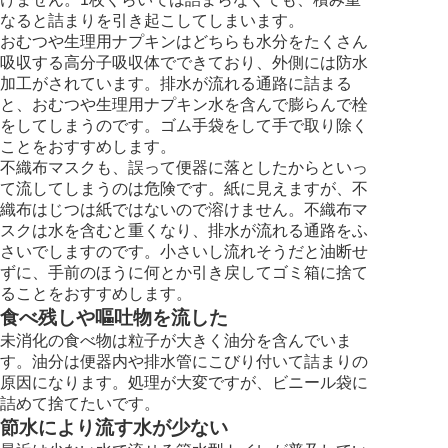
なると詰まりを引き起こしてしまいます。
おむつや生理用ナプキンはどちらも水分をたくさん
吸収する高分子吸収体でできており、外側には防水
加工がされています。排水が流れる通路に詰まる
と、おむつや生理用ナプキン水を含んで膨らんで栓
をしてしまうのです。ゴム手袋をして手で取り除く
ことをおすすめします。
不織布マスクも、誤って便器に落としたからといっ
て流してしまうのは危険です。紙に見えますが、不
織布はじつは紙ではないので溶けません。不織布マ
スクは水を含むと重くなり、排水が流れる通路をふ
さいでしますのです。小さいし流れそうだと油断せ
ずに、手前のほうに何とか引き戻してゴミ箱に捨て
ることをおすすめします。
食べ残しや嘔吐物を流した
未消化の食べ物は粒子が大きく油分を含んでいま
す。油分は便器内や排水管にこびり付いて詰まりの
原因になります。処理が大変ですが、ビニール袋に
詰めて捨てたいです。
節水により流す水が少ない