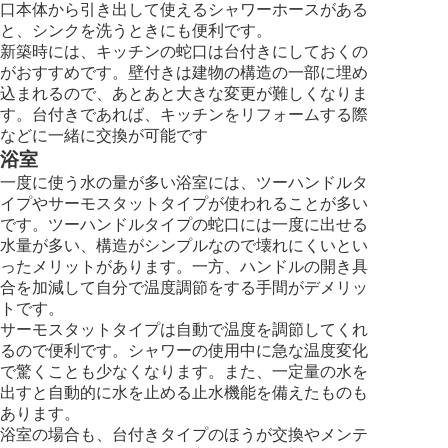
口本体から引き出して使えるシャワーホースがある
と、シンクを洗うときにも便利です。
新築時には、キッチンの蛇口は台付きにしておくの
がおすすめです。壁付きは建物の構造の一部に埋め
込まれるので、あとあと大きな変更が難しくなりま
す。台付きであれば、キッチンをリフォームする際
などに一緒に交換が可能です
浴室
一度に使う水の量が多い浴室には、ツーハンドルタ
イプやサーモスタットタイプが使われることが多い
です。ツーハンドルタイプの蛇口には一度に出せる
水量が多い、構造がシンプルなので壊れにくいとい
ったメリットがあります。一方、ハンドルの開き具
合を加減して自分で温度調節をする手間がデメリッ
トです。
サーモスタットタイプは自動で温度を調節してくれ
るので便利です。シャワーの使用中に急な温度変化
で驚くことも少なくなります。また、一定量の水を
出すと自動的に水を止める止水機能を備えたものも
あります。
浴室の場合も、台付きタイプのほうが交換やメンテ