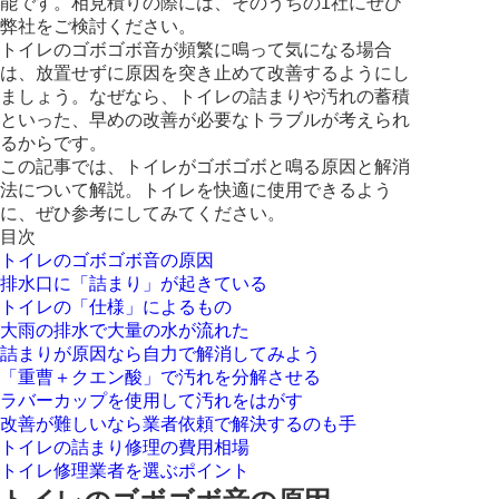
能です。相見積りの際には、そのうちの1社にぜひ
弊社をご検討ください。
トイレのゴボゴボ音が頻繁に鳴って気になる場合
は、放置せずに原因を突き止めて改善するようにし
ましょう。なぜなら、トイレの詰まりや汚れの蓄積
といった、早めの改善が必要なトラブルが考えられ
るからです。
この記事では、トイレがゴボゴボと鳴る原因と解消
法について解説。トイレを快適に使用できるよう
に、ぜひ参考にしてみてください。
目次
トイレのゴボゴボ音の原因
排水口に「詰まり」が起きている
トイレの「仕様」によるもの
大雨の排水で大量の水が流れた
詰まりが原因なら自力で解消してみよう
「重曹＋クエン酸」で汚れを分解させる
ラバーカップを使用して汚れをはがす
改善が難しいなら業者依頼で解決するのも手
トイレの詰まり修理の費用相場
トイレ修理業者を選ぶポイント