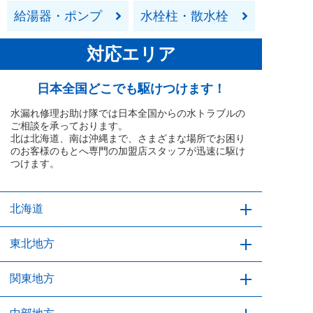
給湯器・ポンプ
水栓柱・散水栓
対応エリア
日本全国どこでも駆けつけます！
水漏れ修理お助け隊では日本全国からの水トラブルの
ご相談を承っております。
北は北海道、南は沖縄まで、さまざまな場所でお困り
のお客様のもとへ専門の加盟店スタッフが迅速に駆け
つけます。
北海道
北海道
東北地方
青森県
関東地方
岩手県
宮城県
秋田県
山形県
福島県