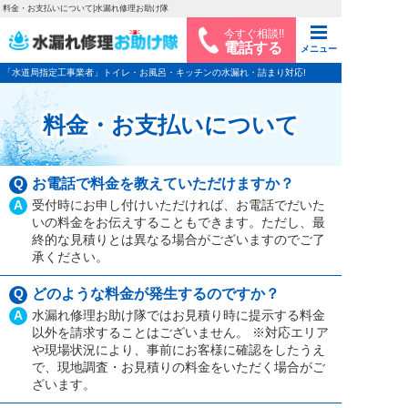
料金・お支払いについて|水漏れ修理お助け隊
今すぐ相談!!
電話する
メニュー
「水道局指定工事業者」トイレ・お風呂・キッチンの水漏れ・詰まり対応!
料金・お支払いについて
Q
お電話で料金を教えていただけますか？
A
受付時にお申し付けいただければ、お電話でだいた
いの料金をお伝えすることもできます。ただし、最
終的な見積りとは異なる場合がございますのでご了
承ください。
Q
どのような料金が発生するのですか？
A
水漏れ修理お助け隊ではお見積り時に提示する料金
以外を請求することはございません。 ※対応エリア
や現場状況により、事前にお客様に確認をしたうえ
で、現地調査・お見積りの料金をいただく場合がご
ざいます。