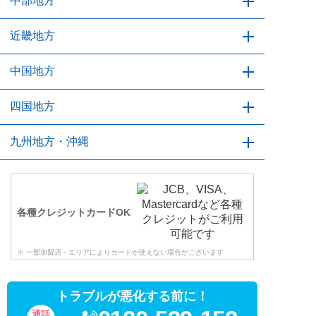
茨城県
中部地方
栃木県
群馬県
埼玉県
千葉県
東京都
神奈川県
新潟県
近畿地方
富山県
石川県
福井県
山梨県
長野県
岐阜県
静岡県
愛知県
三重県
中国地方
滋賀県
京都府
大阪府
兵庫県
奈良県
和歌山県
鳥取県
四国地方
島根県
岡山県
広島県
山口県
徳島県
九州地方・沖縄
香川県
愛媛県
高知県
福岡県
佐賀県
長崎県
熊本県
大分県
宮崎県
鹿児島県
沖縄県
各種クレジットカードOK
※ 一部加盟店・エリアによりカードが使えない場合がございます
トラブルが悪化する前に！
通話