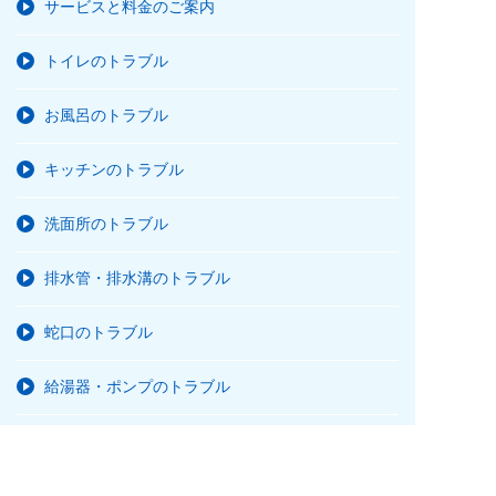
サービスと料金のご案内
トイレのトラブル
お風呂のトラブル
キッチンのトラブル
洗面所のトラブル
排水管・排水溝のトラブル
蛇口のトラブル
給湯器・ポンプのトラブル
水栓柱・散水栓のトラブル
24時間365日
通話無料
お急ぎの方はこちらから！
全国受付対応中
タップして
今すぐ電話する
無料メール相談