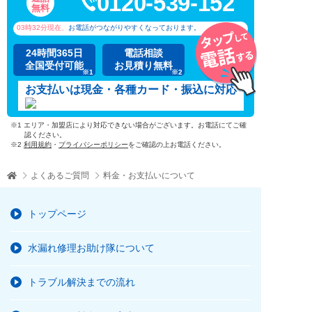
0120-539-152
無料
03時32分
現在、
お電話がつながりやすくなっております。
24時間365日
電話相談
全国受付可能
お見積り無料
※1
※2
お支払いは現金・各種カード・振込に対応
※1 エリア・加盟店により対応できない場合がございます。お電話にてご確
認ください。
※2
利用規約
・
プライバシーポリシー
をご確認の上お電話ください。
よくあるご質問
料金・お支払いについて
トップページ
水漏れ修理お助け隊について
トラブル解決までの流れ