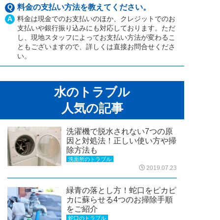
Q
料金の支払い方法を教えてください。
A
料金は現金でのお支払いのほか、クレジットでのお
支払いや銀行振り込みにも対応しております。ただ
し、現地スタッフによってお支払い方法が変わるこ
ともございますので、詳しくは直接お問合せくださ
い。
水のトラブル
人気の記事
洗濯機で脱水されない7つの原
因と対処法！正しい使い方や掃
除方法も
洗面所のトラブル
2019.07.23
緑青の落とし方！蛇口をピカピ
カに蘇らせる4つのお掃除手順
をご紹介
蛇口のトラブル