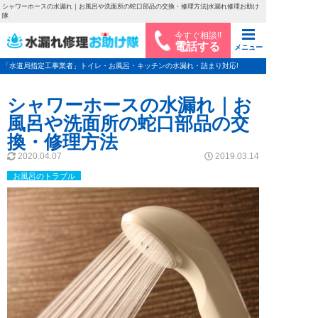
シャワーホースの水漏れ｜お風呂や洗面所の蛇口部品の交換・修理方法|水漏れ修理お助け
隊
今すぐ相談!!
電話する
メニュー
「水道局指定工事業者」トイレ・お風呂・キッチンの水漏れ・詰まり対応!
シャワーホースの水漏れ｜お
風呂や洗面所の蛇口部品の交
換・修理方法
2020.04.07
2019.03.14
お風呂のトラブル