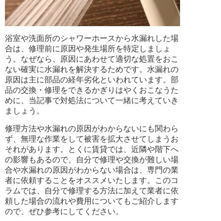
浴室や洗面所のシャワーホースから水漏れした場
合は、修理前に原因や発生場所を特定しましょ
う。なぜなら、原因にあわせて適切な処置をおこ
ない確実に水漏れを解決するためです。水漏れの
原因は主に部品の経年劣化といわれています。部
品の交換・修理をできるかぎりはやくおこなうた
めに、当記事で対処法について一緒に考えていき
ましょう。
修理方法や水漏れの原因がわからないにも関わら
ず、無理な作業をして被害を拡大させてしまうお
それがあります。とくに賃貸では、近隣や階下へ
の影響もあるので、自分で修理や交換が難しい場
合や水漏れの原因がわからない場合は、専門の業
者に依頼することをオススメいたします。このコ
ラムでは、自分で修理する方法に加えて業者に依
頼した場合の流れや費用についてもご紹介します
ので、ぜひ参考にしてください。