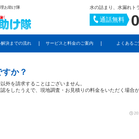
水の詰まり、水漏れト
修理お助け隊
0
通話無料
ル解決までの流れ
サービスと料金のご案内
よくあるご
トラブル
シーポリシー
お風呂のトラブル
サイトポリシー
キッチンのトラブ
ですか？
ラブル
給湯器・ポンプのトラブル
水栓柱・散水栓の
金以外を請求することはございません。
確認をしたうえで、現地調査・お見積りの料金をいただく場合
20