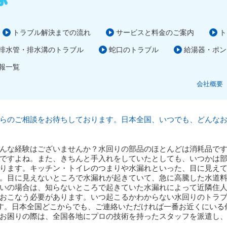
トラブル解決までの流れ
サービスと料金のご案内
ト
排水管・排水溝のトラブル
蛇口のトラブル
給湯器・ポン
報一覧
会社概要
らのご相談をお待ちしております。日本全国、いつでも、どんな
んな経験はございませんか？水回りの部品のほとんどは消耗品で
ですよね。また、きちんと手入れをしていたとしても、いつかは
ります。キッチン・トイレのつまりや水漏れといった、目に見え
。目に見えないところで水漏れが起きていて、急に高騰した水道
いの場合は、知らないところで起きていた水漏れによって近隣住
おこなう必要があります。いつ起こるかわからない水回りのトラブ
ます。日本全国どこからでも、ご連絡いただければ一番お近くにい
お困りの際は、全国各地にプロの技術を持ったスタッフを派遣し