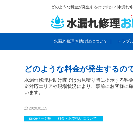
どのような料金が発生するのですか？|水漏れ
水漏れ修理お助け隊について
トラブ
サービスと料金のご案内
会社概要
トイレの
プライバ
どのような料金が発生するの
排水管・排水溝のトラブル
蛇口のト
水漏れ修理お助け隊ではお見積り時に提示する料
※対応エリアや現場状況により、事前にお客様に
います。
2020.01.15
priceページ用
料金・お支払いについて