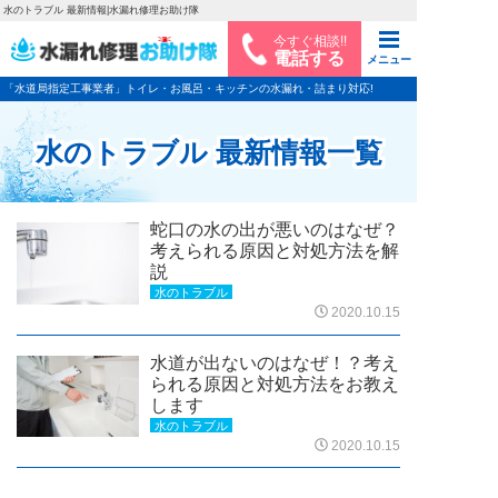
水のトラブル 最新情報|水漏れ修理お助け隊
今すぐ相談!!
電話する
メニュー
「水道局指定工事業者」トイレ・お風呂・キッチンの水漏れ・詰まり対応!
水のトラブル 最新情報一覧
蛇口の水の出が悪いのはなぜ？
考えられる原因と対処方法を解
説
水のトラブル
2020.10.15
水道が出ないのはなぜ！？考え
られる原因と対処方法をお教え
します
水のトラブル
2020.10.15