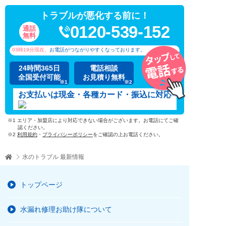
トラブルが悪化する前に！
0120-539-152
通話
無料
03時19分
現在、
お電話がつながりやすくなっております。
24時間365日
電話相談
全国受付可能
お見積り無料
※1
※2
お支払いは現金・各種カード・振込に対応
※1 エリア・加盟店により対応できない場合がございます。お電話にてご確
認ください。
※2
利用規約
・
プライバシーポリシー
をご確認の上お電話ください。
水のトラブル 最新情報
トップページ
水漏れ修理お助け隊について