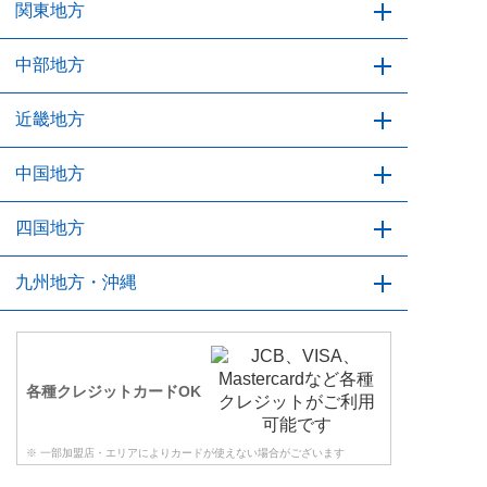
青森県
関東地方
岩手県
宮城県
秋田県
山形県
福島県
茨城県
中部地方
栃木県
群馬県
埼玉県
千葉県
東京都
神奈川県
新潟県
近畿地方
富山県
石川県
福井県
山梨県
長野県
岐阜県
静岡県
愛知県
三重県
中国地方
滋賀県
京都府
大阪府
兵庫県
奈良県
和歌山県
鳥取県
四国地方
島根県
岡山県
広島県
山口県
徳島県
九州地方・沖縄
香川県
愛媛県
高知県
福岡県
佐賀県
長崎県
熊本県
大分県
宮崎県
鹿児島県
沖縄県
各種クレジットカードOK
※ 一部加盟店・エリアによりカードが使えない場合がございます