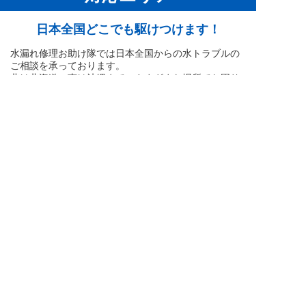
日本全国どこでも駆けつけます！
水漏れ修理お助け隊では日本全国からの水トラブルの
ご相談を承っております。
北は北海道、南は沖縄まで、さまざまな場所でお困り
のお客様のもとへ専門の加盟店スタッフが迅速に駆け
24時間365日
通話無料
お急ぎの方はこちらから！
つけます。
全国受付対応中
タップして
今すぐ電話する
北海道
北海道
東北地方
青森県
関東地方
岩手県
宮城県
秋田県
山形県
福島県
茨城県
中部地方
栃木県
群馬県
埼玉県
千葉県
東京都
神奈川県
新潟県
近畿地方
富山県
石川県
福井県
山梨県
長野県
岐阜県
静岡県
愛知県