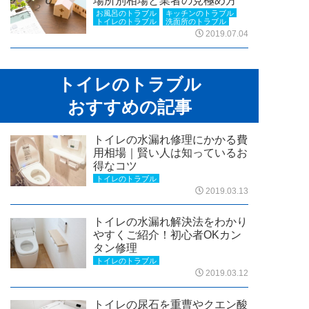
場所別相場と業者の見極め方
お風呂のトラブル
キッチンのトラブル
トイレのトラブル
洗面所のトラブル
2019.07.04
トイレのトラブル
おすすめの記事
トイレの水漏れ修理にかかる費
用相場｜賢い人は知っているお
得なコツ
トイレのトラブル
2019.03.13
トイレの水漏れ解決法をわかり
やすくご紹介！初心者OKカン
タン修理
トイレのトラブル
2019.03.12
トイレの尿石を重曹やクエン酸