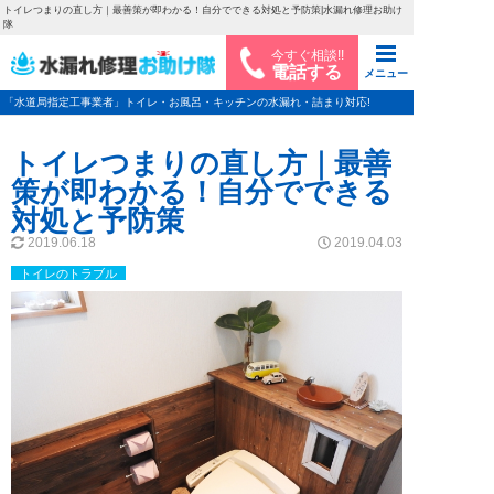
トイレつまりの直し方｜最善策が即わかる！自分でできる対処と予防策|水漏れ修理お助け
隊
今すぐ相談!!
電話する
メニュー
「水道局指定工事業者」トイレ・お風呂・キッチンの水漏れ・詰まり対応!
トイレつまりの直し方｜最善
策が即わかる！自分でできる
対処と予防策
2019.06.18
2019.04.03
トイレのトラブル