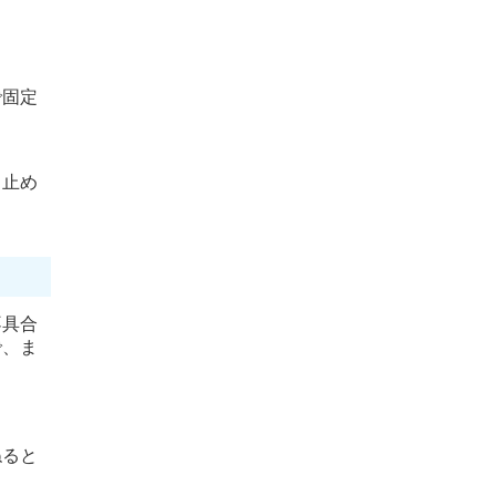
で固定
り止め
不具合
で、ま
ねると