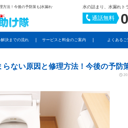
水の詰まり、水漏れト
理方法！今後の予防策も|水漏れ修理お助け隊
0
通話無料
ル解決までの流れ
サービスと料金のご案内
よくあるご
トラブル
シーポリシー
お風呂のトラブル
サイトポリシー
キッチンのトラブ
まらない原因と修理方法！今後の予防
ラブル
給湯器・ポンプのトラブル
水栓柱・散水栓の
20