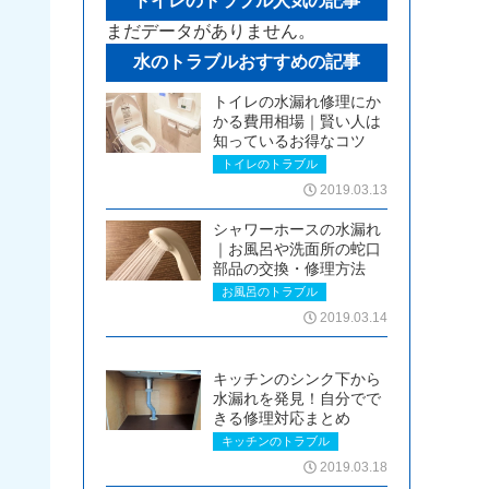
トイレのトラブル人気の記事
まだデータがありません。
水のトラブルおすすめの記事
トイレの水漏れ修理にか
かる費用相場｜賢い人は
知っているお得なコツ
トイレのトラブル
2019.03.13
シャワーホースの水漏れ
｜お風呂や洗面所の蛇口
部品の交換・修理方法
お風呂のトラブル
2019.03.14
キッチンのシンク下から
水漏れを発見！自分でで
きる修理対応まとめ
キッチンのトラブル
2019.03.18