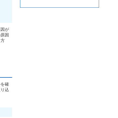
原因が
の原因
う方
かを確
絞り込