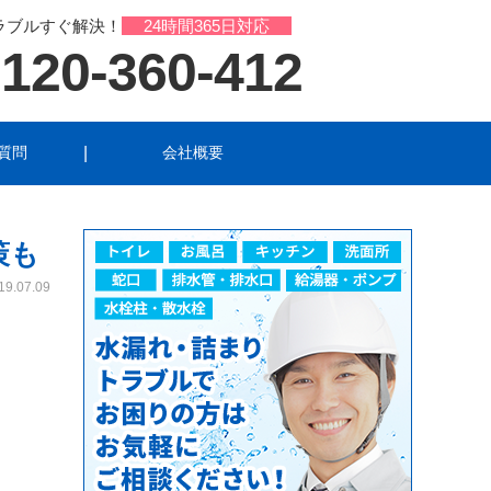
ラブルすぐ解決！
24時間365日対応
120-360-412
質問
会社概要
ル
洗面所のトラブル
策も
トラブル
19.07.09