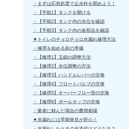
・まずは応急処置で止水栓を閉めよう！
・【手順1】タンクを開ける
・【手順2】タンク内の水位を確認
・【手順3】タンク内の各部品を確認
▼トイレのチョロチョロ水漏れ修理方法
・修理を始める前の準備
・【修理1】玉鎖の調整方法
・【修理2】水位調整の方法
・【修理3】ハンドルレバーの交換
・【修理4】フロートバルブの交換
・【修理5】オーバーフロー管の交換
・【修理6】ボールタップの交換
・業者に頼んだ場合の費用相場
▼水漏れには早期発見が肝心！
・水漏れしたときの水道代はどうなる？