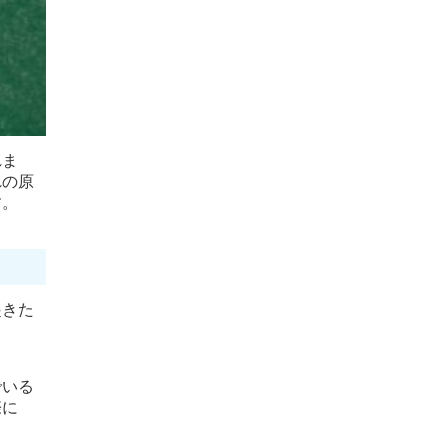
れま
れの原
す。
起きた
。
でいる
際に