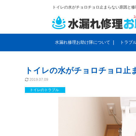
トイレの水がチョロチョロ止まらない原因と修
水漏れ修理お助け隊について
トラブ
サービスと料金のご案内
会社概要
トイレの
プライバ
トイレの水がチョロチョロ止
排水管・排水溝のトラブル
蛇口のト
2019.07.09
トイレのトラブル