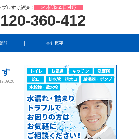
ラブルすぐ解決！
24時間365日対応
120-360-412
質問
会社概要
ル
洗面所のトラブル
ます
トラブル
19.09.26