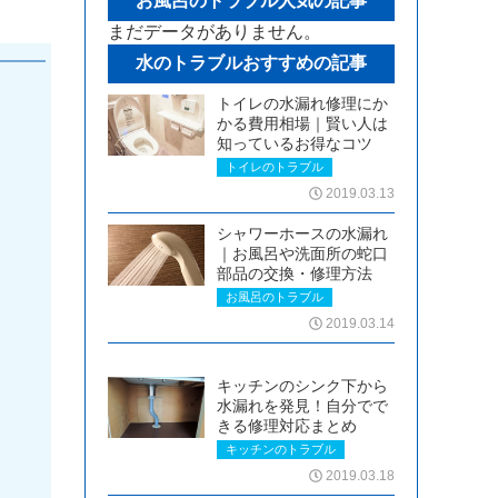
お風呂のトラブル人気の記事
まだデータがありません。
水のトラブルおすすめの記事
トイレの水漏れ修理にか
かる費用相場｜賢い人は
知っているお得なコツ
トイレのトラブル
2019.03.13
シャワーホースの水漏れ
｜お風呂や洗面所の蛇口
部品の交換・修理方法
お風呂のトラブル
2019.03.14
キッチンのシンク下から
水漏れを発見！自分でで
きる修理対応まとめ
キッチンのトラブル
2019.03.18