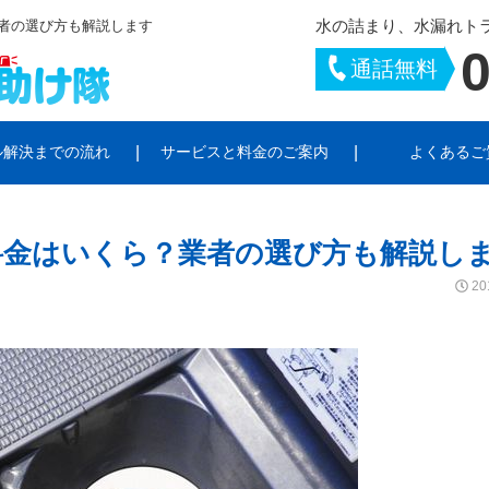
水の詰まり、水漏れト
者の選び方も解説します
0
通話無料
ル解決までの流れ
サービスと料金のご案内
よくあるご
トラブル
シーポリシー
お風呂のトラブル
サイトポリシー
キッチンのトラブ
料金はいくら？業者の選び方も解説し
ラブル
給湯器・ポンプのトラブル
水栓柱・散水栓の
20