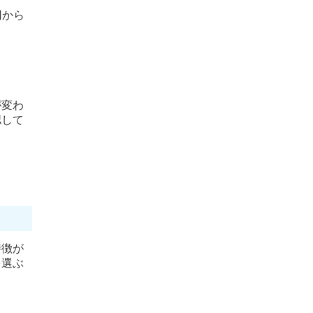
円から
が変わ
認して
特徴が
を選ぶ