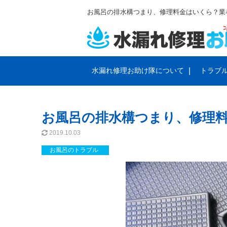
お風呂の排水構つまり、修理料金はいくら？業
水漏れ修理お助け隊について
トラブ
サービスと料金のご案内
会社概要
トイレの
プライバ
お風呂の排水構つまり、修理
排水管・排水溝のトラブル
蛇口のト
2019.10.03
お風呂のトラブル