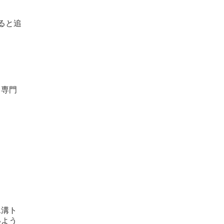
ると追
、専門
水溝ト
いよう