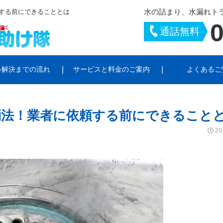
水の詰まり、水漏れト
する前にできることとは
0
通話無料
ル解決までの流れ
サービスと料金のご案内
よくあるご
トラブル
シーポリシー
お風呂のトラブル
サイトポリシー
キッチンのトラブ
消法！業者に依頼する前にできること
ラブル
給湯器・ポンプのトラブル
水栓柱・散水栓の
20