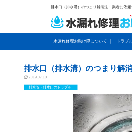
排水口（排水溝）のつまり解消法！業者に依頼
水漏れ修理お助け隊について
トラブ
サービスと料金のご案内
会社概要
トイレの
プライバ
排水口（排水溝）のつまり解
排水管・排水溝のトラブル
蛇口のト
2019.07.10
排水管・排水口のトラブル