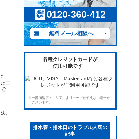
0120-360-412
通話
無料
無料メール相談へ
各種クレジットカードが
使用可能です。
いた
った二
切で
※一部加盟店・エリアによりカードが使えない場合が
ございます。
方法、
排水管・排水口のトラブル人気の
記事