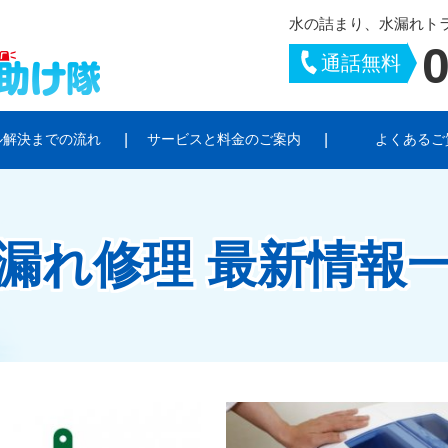
水の詰まり、水漏れト
0
通話無料
ル解決までの流れ
サービスと料金のご案内
よくあるご
トラブル
シーポリシー
お風呂のトラブル
サイトポリシー
キッチンのトラブ
ラブル
給湯器・ポンプのトラブル
水栓柱・散水栓の
漏れ修理 最新情報