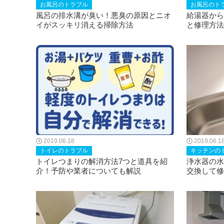
お風呂のトラブル
お風呂のト
風呂の排水溝が臭い！悪臭の原因とニオ
給湯器から
イがスッキリ消える掃除方法
と修理方法
2019.06.18
2019.06.1
トイレのトラブル
キッチンの
トイレつまりの解消方法7つと道具を紹
浄水器の水
介！予防や業者についても解説
交換して修