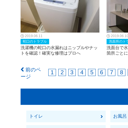
2019.06.11
2019.06.1
蛇口のトラブル
洗面所のト
洗濯機の蛇口の水漏れはニップルやナッ
洗面台で水
トを確認！確実な修理はプロへ
箇所ごとに
前のペ
1
2
3
4
5
6
7
8
ージ
トイレ
お風呂