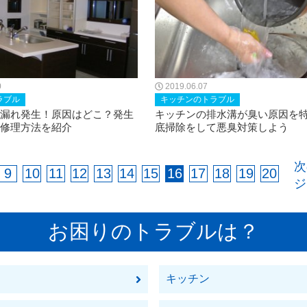
0
2019.06.07
ラブル
キッチンのトラブル
漏れ発生！原因はどこ？発生
キッチンの排水溝が臭い原因を
修理方法を紹介
底掃除をして悪臭対策しよう
次
9
10
11
12
13
14
15
16
17
18
19
20
お困りのトラブルは？
キッチン