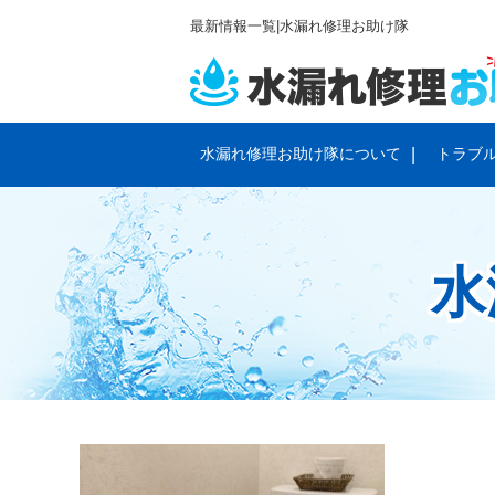
最新情報一覧|水漏れ修理お助け隊
水漏れ修理お助け隊について
トラブ
サービスと料金のご案内
会社概要
トイレの
プライバ
排水管・排水溝のトラブル
蛇口のト
水