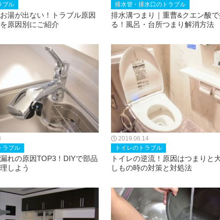
ラブル
排水管・排水口のトラブル
お湯が出ない！トラブル原因
排水溝つまり｜重曹&クエン酸で
を原因別にご紹介
る！風呂・台所つまり解消方法
8
2019.06.14
トラブル
トイレのトラブル
漏れの原因TOP3！DIYで部品
トイレの逆流！原因はつまりと
理しよう
しもの時の対策と対処法