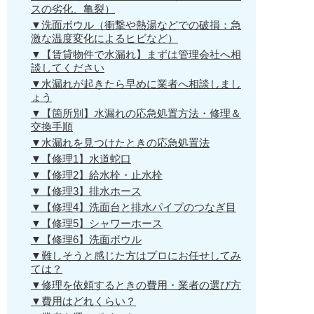
スの劣化、亀裂）
▼洗面ボウル（衝撃や熱湯などでの破損：急
激な温度変化によるヒビなど）
▼【賃貸物件で水漏れ】まずは管理会社へ相
談してください
▼水漏れが起きたら早めに業者へ相談しまし
ょう
▼【箇所別】水漏れの応急処置方法・修理＆
交換手順
▼水漏れを見つけたときの応急処置法
▼【修理1】水道蛇口
▼【修理2】給水栓・止水栓
▼【修理3】排水ホース
▼【修理4】洗面台と排水パイプのつなぎ目
▼【修理5】シャワーホース
▼【修理6】洗面ボウル
▼難しそうと感じた方はプロにお任せしてみ
ては？
▼修理を依頼するときの費用・業者の選び方
▼費用はどれくらい？