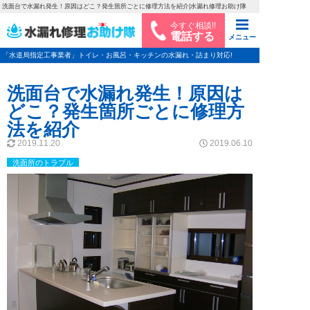
洗面台で水漏れ発生！原因はどこ？発生箇所ごとに修理方法を紹介|水漏れ修理お助け隊
今すぐ相談!!
電話する
メニュー
「水道局指定工事業者」トイレ・お風呂・キッチンの水漏れ・詰まり対応!
洗面台で水漏れ発生！原因は
どこ？発生箇所ごとに修理方
法を紹介
2019.11.20
2019.06.10
洗面所のトラブル