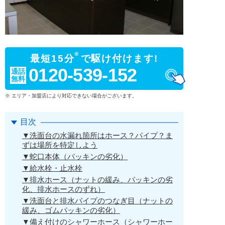
※
最短15分
で駆け付けます!
0120-539-152
通話
無料
※ エリア・加盟店により対応できない場合がございます。
目次
▼洗面台の水漏れ箇所はホース？パイプ？ま
ずは場所を特定しよう
▼蛇口本体（パッキンの劣化）
▼給水栓・止水栓
▼排水ホース（ナットの緩み、パッキンの劣
化、排水ホースのずれ）
▼洗面台と排水パイプのつなぎ目（ナットの
緩み、ゴムパッキンの劣化）
▼備え付けのシャワーホース（シャワーホー