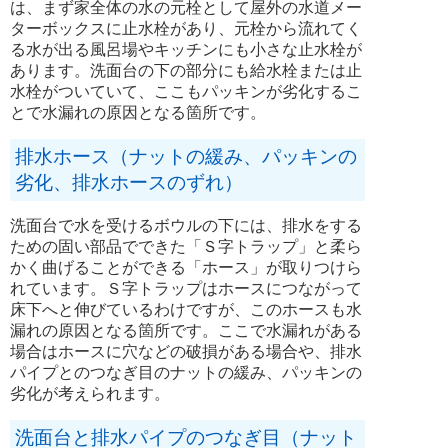
は、まず家全体の水の元栓として屋外の水道メー
ターボックスに止水栓があり、元栓から流れてく
る水が出る風呂場やキッチンにも小さな止水栓が
あります。洗面台の下の部分にも給水栓または止
水栓がついていて、ここもパッキンが劣化するこ
とで水漏れの原因となる箇所です。
排水ホース（ナットの緩み、パッキンの
劣化、排水ホースのずれ）
洗面台で水を受けるボウルの下には、排水をする
ための固い部品でできた「Ｓ字トラップ」と柔ら
かく曲げることができる「ホース」が取りつけら
れています。Ｓ字トラップはホースにつながって
床下へと伸びているわけですが、このホースも水
漏れの原因となる箇所です。ここで水漏れがある
場合はホースに穴などの破損がある場合や、排水
パイプとのつなぎ目のナットの緩み、パッキンの
劣化が考えられます。
洗面台と排水パイプのつなぎ目（ナット