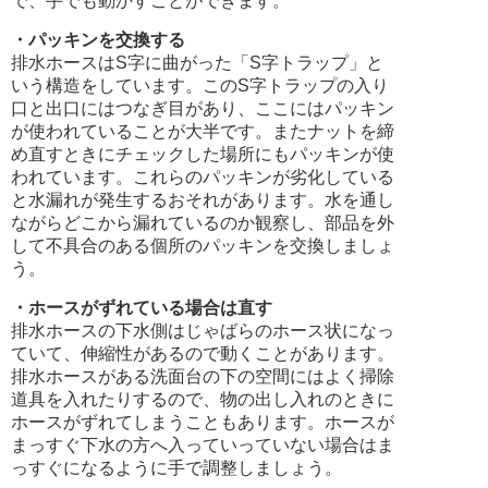
で、手でも動かすことができます。
・パッキンを交換する
排水ホースはS字に曲がった「S字トラップ」と
いう構造をしています。このS字トラップの入り
口と出口にはつなぎ目があり、ここにはパッキン
が使われていることが大半です。またナットを締
め直すときにチェックした場所にもパッキンが使
われています。これらのパッキンが劣化している
と水漏れが発生するおそれがあります。水を通し
ながらどこから漏れているのか観察し、部品を外
して不具合のある個所のパッキンを交換しましょ
う。
・ホースがずれている場合は直す
排水ホースの下水側はじゃばらのホース状になっ
ていて、伸縮性があるので動くことがあります。
排水ホースがある洗面台の下の空間にはよく掃除
道具を入れたりするので、物の出し入れのときに
ホースがずれてしまうこともあります。ホースが
まっすぐ下水の方へ入っていっていない場合はま
っすぐになるように手で調整しましょう。