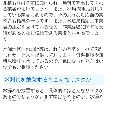
見積もりは事前に受けられ、無料で算出してくれ
る業者がよいでしょう。また、24時間電話対応を
している業者もあるので、そのような対応面の柔
軟さも指標の一つです。また、水道局指定工事業
者の認定を受けているなど、作業経験に関する実
績があるとなお信頼できる業者といえるでしょ
う。
水漏れ修理お助け隊はこれらの基準をすべて満た
したサービスを提供しております。無料相談や無
料見積りを承っているので、気になったときはい
つでもご相談ください。
水漏れを放置するとこんなリスクが…
水漏れを放置すると、具体的にはどんなリスクが
あるのでしょうか。まず挙げられるのが、水漏れ
を放置してしまった際には水道料金がかかってし
まうということです。使わない分の水道代を払わ
24時間365日
通話無料
お急ぎの方はこちらから！
全国受付対応中
タップして
今すぐ電話する
なければならなくなるのはもったいないことなの
で、早めに対処したいものです。