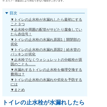
※ エリア・加盟店により対応できない場合がございます。
目次
▼トイレの止水栓が水漏れしたら最初にする
こと３つ
▼止水栓や周囲の配管がサビたり腐食してい
たら赤信号！
▼トイレの止水栓の水漏れ原因1｜開閉部の
劣化
▼トイレの止水栓の水漏れ原因2｜給水管の
パッキンが劣化
▼止水栓でなくウォシュレットの分岐栓が原
因のことも……
▼水漏れするトイレの止水栓を修理交換する
費用は？
▼トイレの止水栓の水漏れや劣化を予防する
には
▼まとめ
トイレの止水栓が水漏れしたら