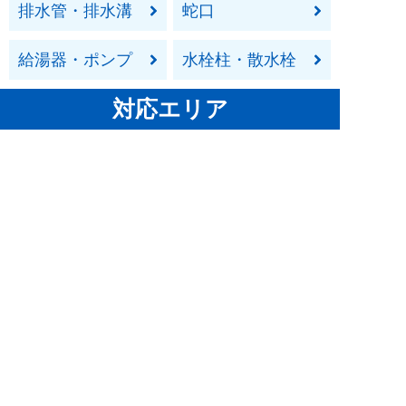
排水管・排水溝
蛇口
給湯器・ポンプ
水栓柱・散水栓
対応エリア
日本全国どこでも駆けつけます！
24時間365日
通話無料
お急ぎの方はこちらから！
全国受付対応中
タップして
今すぐ電話する
水漏れ修理お助け隊では日本全国からの水トラブルの
ご相談を承っております。
北は北海道、南は沖縄まで、さまざまな場所でお困り
のお客様のもとへ専門の加盟店スタッフが迅速に駆け
つけます。
北海道
北海道
東北地方
青森県
関東地方
岩手県
宮城県
秋田県
山形県
福島県