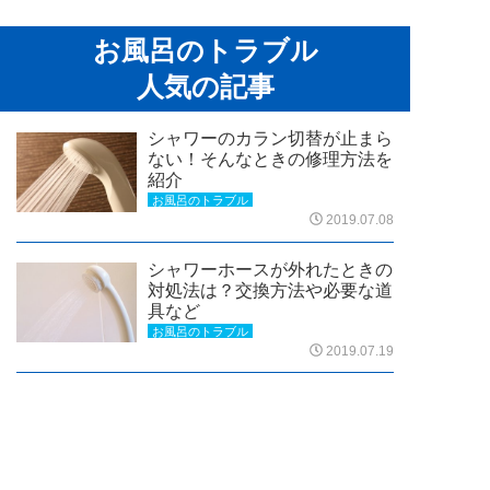
お風呂のトラブル
人気の記事
シャワーのカラン切替が止まら
ない！そんなときの修理方法を
紹介
お風呂のトラブル
2019.07.08
シャワーホースが外れたときの
対処法は？交換方法や必要な道
具など
お風呂のトラブル
2019.07.19
風呂の蛇口交換、費用を安く抑
24時間365日
通話無料
お急ぎの方はこちらから！
えたい！おトクに交換してもら
全国受付対応中
タップして
今すぐ電話する
う方法
お風呂のトラブル
2019.07.10