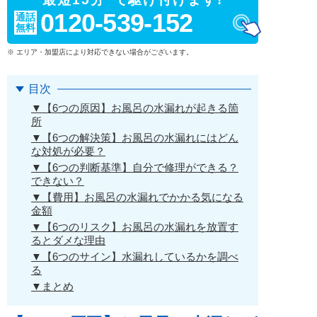
0120-539-152
通話
無料
※ エリア・加盟店により対応できない場合がございます。
目次
▼【6つの原因】お風呂の水漏れが起きる箇
所
▼【6つの解決策】お風呂の水漏れにはどん
な対処が必要？
▼【6つの判断基準】自分で修理ができる？
できない？
▼【費用】お風呂の水漏れでかかる気になる
金額
▼【6つのリスク】お風呂の水漏れを放置す
るとダメな理由
▼【6つのサイン】水漏れしているかを調べ
る
▼まとめ