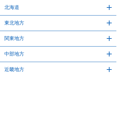
北海道
北海道
東北地方
青森県
関東地方
岩手県
宮城県
秋田県
山形県
福島県
茨城県
中部地方
栃木県
群馬県
埼玉県
千葉県
東京都
神奈川県
新潟県
近畿地方
富山県
石川県
福井県
山梨県
長野県
岐阜県
静岡県
愛知県
24時間365日
通話無料
お急ぎの方はこちらから！
三重県
中国地方
滋賀県
京都府
大阪府
兵庫県
全国受付対応中
タップして
今すぐ電話する
奈良県
和歌山県
鳥取県
四国地方
島根県
岡山県
広島県
山口県
徳島県
九州地方・沖縄
香川県
愛媛県
高知県
福岡県
佐賀県
長崎県
熊本県
大分県
各種クレジットカードOK
宮崎県
鹿児島県
沖縄県