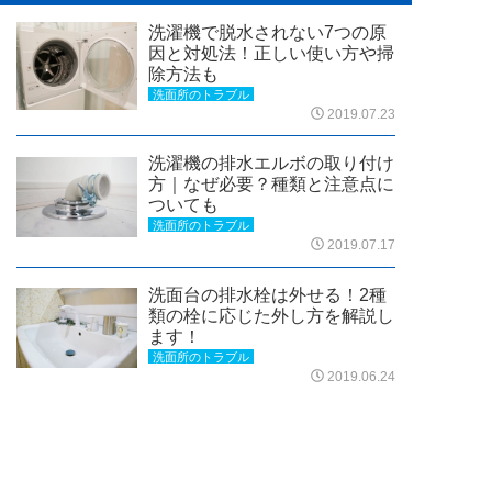
洗濯機で脱水されない7つの原
因と対処法！正しい使い方や掃
除方法も
洗面所のトラブル
2019.07.23
洗濯機の排水エルボの取り付け
方｜なぜ必要？種類と注意点に
ついても
洗面所のトラブル
2019.07.17
洗面台の排水栓は外せる！2種
類の栓に応じた外し方を解説し
ます！
洗面所のトラブル
2019.06.24
24時間365日
通話無料
お急ぎの方はこちらから！
全国受付対応中
タップして
今すぐ電話する
洗面所のトラブル