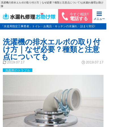
洗濯機の排水エルボの取り付け方｜なぜ必要？種類と注意点についても|水漏れ修理お助け
隊
今すぐ相談!!
電話する
メニュー
「水道局指定工事業者」トイレ・お風呂・キッチンの水漏れ・詰まり対応!
洗濯機の排水エルボの取り付
け方｜なぜ必要？種類と注意
点についても
2019.07.17
2019.07.17
洗面所のトラブル