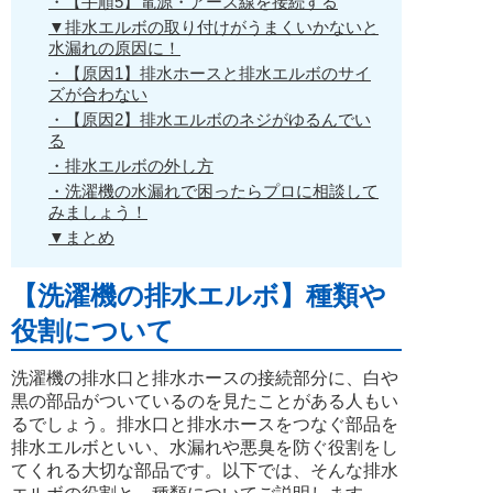
・【手順5】電源・アース線を接続する
▼排水エルボの取り付けがうまくいかないと
水漏れの原因に！
・【原因1】排水ホースと排水エルボのサイ
ズが合わない
・【原因2】排水エルボのネジがゆるんでい
る
・排水エルボの外し方
・洗濯機の水漏れで困ったらプロに相談して
みましょう！
▼まとめ
【洗濯機の排水エルボ】種類や
役割について
洗濯機の排水口と排水ホースの接続部分に、白や
黒の部品がついているのを見たことがある人もい
るでしょう。排水口と排水ホースをつなぐ部品を
排水エルボといい、水漏れや悪臭を防ぐ役割をし
てくれる大切な部品です。以下では、そんな排水