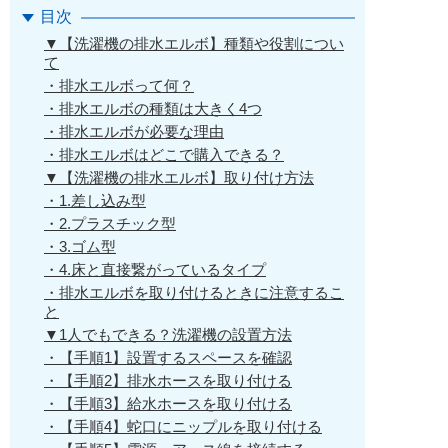
目次
▼【洗濯機の排水エルボ】種類や役割につい
て
・排水エルボって何？
・排水エルボの種類は大きく4つ
・排水エルボが必要な理由
・排水エルボはどこで購入できる？
▼【洗濯機の排水エルボ】取り付け方法
・1.差し込み型
・2.プラスチック型
・3.ゴム型
・4.床と直接繋がっているタイプ
・排水エルボを取り付けるときに注意するこ
と
▼1人でもできる？洗濯機の設置方法
・【手順1】設置するスペースを確認
・【手順2】排水ホースを取り付ける
・【手順3】給水ホースを取り付ける
・【手順4】蛇口にニップルを取り付ける