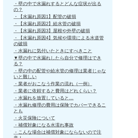
・壁の中で水漏れするとどんな症状が出る
の？
・【水漏れ原因1】配管の破損
・【水漏れ原因2】給水管の破損
・【水漏れ原因3】屋根や外壁の破損
・【水漏れ原因4】気候や環境による水道管
の破損
・水漏れに気付いたときにすべきこと
▼壁の中で水漏れしたら自分で修理はでき
る？
・壁の中の配管や給水管の修理は業者じゃな
いと難しい
・業者がおこなう作業の流れ（一例）
・業者に依頼すると費用はどれくらい？
・水漏れを放置していると…
・水漏れ修理の費用は保険でカバーできるこ
とも
・火災保険について
・補償対象になる水濡れ事故
・こんな場合は補償対象にならないので注
意！