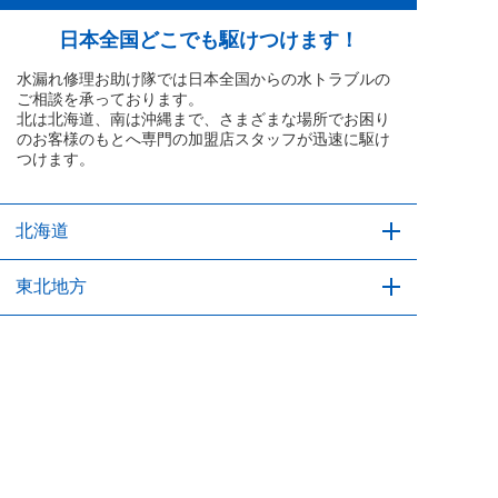
日本全国どこでも駆けつけます！
水漏れ修理お助け隊では日本全国からの水トラブルの
ご相談を承っております。
北は北海道、南は沖縄まで、さまざまな場所でお困り
のお客様のもとへ専門の加盟店スタッフが迅速に駆け
つけます。
北海道
北海道
東北地方
青森県
関東地方
岩手県
宮城県
秋田県
山形県
福島県
24時間365日
通話無料
お急ぎの方はこちらから！
全国受付対応中
タップして
今すぐ電話する
茨城県
中部地方
栃木県
群馬県
埼玉県
千葉県
東京都
神奈川県
新潟県
近畿地方
富山県
石川県
福井県
山梨県
長野県
岐阜県
静岡県
愛知県