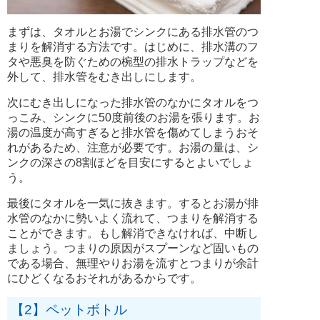
まずは、タオルとお湯でシンクにある排水管のつ
まりを解消する方法です。はじめに、排水溝のフ
タや悪臭を防ぐための椀型の排水トラップなどを
外して、排水管をむき出しにします。
次にむき出しになった排水管のなかにタオルをつ
っこみ、シンクに50度前後のお湯を張ります。お
湯の温度が高すぎると排水管を傷めてしまうおそ
れがあるため、注意が必要です。お湯の量は、シ
ンクの深さの8割ほどを目安にするとよいでしょ
う。
最後にタオルを一気に抜きます。するとお湯が排
水管のなかに勢いよく流れて、つまりを解消する
ことができます。もし解消できなければ、中断し
ましょう。つまりの原因がスプーンなど固いもの
である場合、無理やりお湯を流すとつまりが余計
にひどくなるおそれがあるからです。
【2】ペットボトル