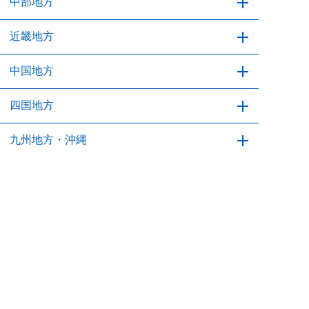
茨城県
中部地方
栃木県
群馬県
埼玉県
千葉県
東京都
神奈川県
新潟県
近畿地方
富山県
石川県
福井県
山梨県
長野県
岐阜県
静岡県
愛知県
三重県
中国地方
滋賀県
京都府
大阪府
兵庫県
奈良県
和歌山県
鳥取県
四国地方
島根県
岡山県
広島県
山口県
徳島県
九州地方・沖縄
香川県
愛媛県
高知県
24時間365日
通話無料
お急ぎの方はこちらから！
福岡県
佐賀県
長崎県
熊本県
大分県
全国受付対応中
タップして
今すぐ電話する
宮崎県
鹿児島県
沖縄県
各種クレジットカードOK
※ 一部加盟店・エリアによりカードが使えない場合がございます
トラブルが悪化する前に！
通話