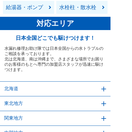
給湯器・ポンプ
水栓柱・散水栓
対応エリア
日本全国どこでも駆けつけます！
水漏れ修理お助け隊では日本全国からの水トラブルの
ご相談を承っております。
北は北海道、南は沖縄まで、さまざまな場所でお困り
のお客様のもとへ専門の加盟店スタッフが迅速に駆け
つけます。
北海道
北海道
東北地方
青森県
関東地方
岩手県
宮城県
秋田県
山形県
福島県