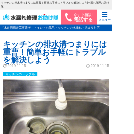
キッチンの排水溝つまりには重曹！簡単お手軽にトラブルを解決しよう|水漏れ修理お助け
隊
今すぐ相談!!
電話する
メニュー
「水道局指定工事業者」トイレ・お風呂・キッチンの水漏れ・詰まり対応!
キッチンの排水溝つまりには
重曹！簡単お手軽にトラブル
を解決しよう
2019.11.15
2019.11.15
キッチンのトラブル